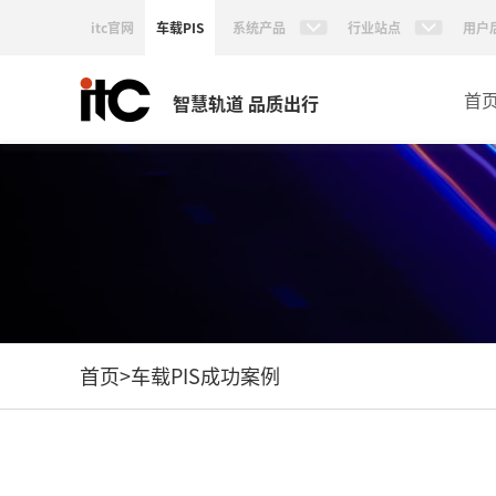
itc官网
车载PIS
系统产品
行业站点
用户
首
智慧轨道 品质出行
首页
>
车载PIS成功案例