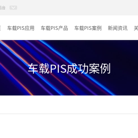
后台
页
车载PIS应用
车载PIS产品
车载PIS案例
新闻资讯
PIS系统
城规
地铁
车载PIS成功案例
其它