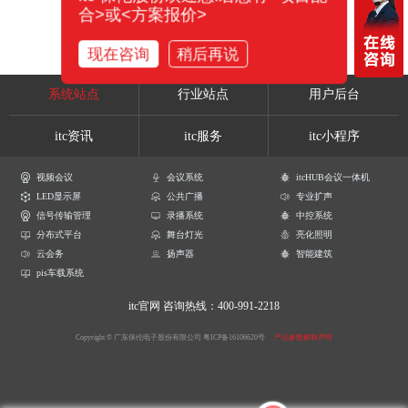
合>或<方案报价>
现在咨询
稍后再说
系统站点
行业站点
用户后台
itc资讯
itc服务
itc小程序
视频会议
会议系统
itcHUB会议一体机
LED显示屏
公共广播
专业扩声
信号传输管理
录播系统
中控系统
分布式平台
舞台灯光
亮化照明
云会务
扬声器
智能建筑
pis车载系统
itc官网
咨询热线：400-991-2218
Copyright © 广东保伦电子股份有限公司
粤ICP备16106620号
产品参数解释声明