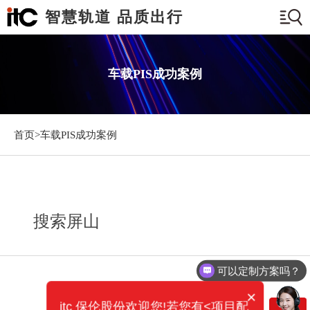
智慧轨道 品质出行
车载PIS成功案例
首页>
车载PIS成功案例
搜索屏山
可以定制方案吗？
×
itc 保伦股份欢迎您!若您有<项目配