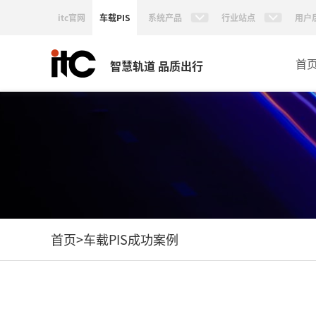
itc官网
车载PIS
系统产品
行业站点
用户
首
智慧轨道 品质出行
首页
>
车载PIS成功案例