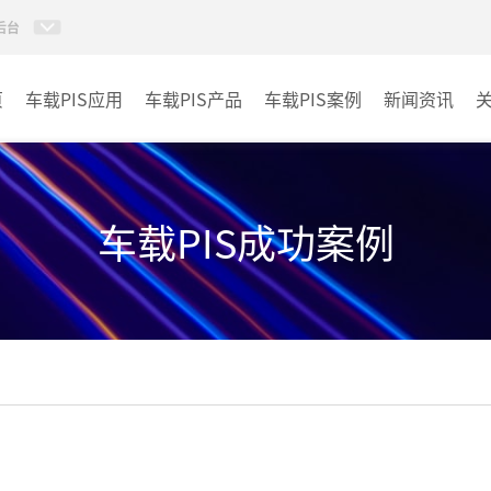
后台
页
车载PIS应用
车载PIS产品
车载PIS案例
新闻资讯
PIS系统
城规
地铁
车载PIS成功案例
其它