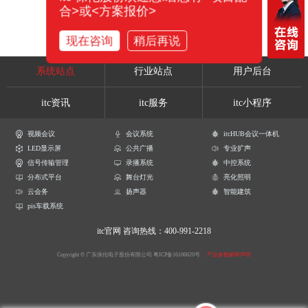
合>或<方案报价>
现在咨询
稍后再说
系统站点
行业站点
用户后台
itc资讯
itc服务
itc小程序
视频会议
会议系统
itcHUB会议一体机
LED显示屏
公共广播
专业扩声
信号传输管理
录播系统
中控系统
分布式平台
舞台灯光
亮化照明
云会务
扬声器
智能建筑
pis车载系统
itc官网
咨询热线：400-991-2218
Copyright © 广东保伦电子股份有限公司
粤ICP备16106620号
产品参数解释声明