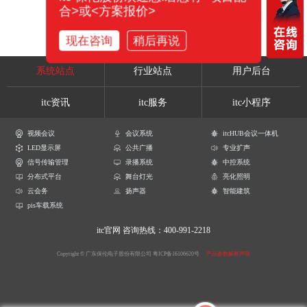
合>或<方案报价>
现在咨询
稍后再说
系统站点
行业站点
用户后台
itc资讯
itc服务
itc小程序
视频会议
会议系统
itcHUB会议一体机
LED显示屏
公共广播
专业扩声
信号传输管理
录播系统
中控系统
分布式平台
舞台灯光
亮化照明
云会务
扬声器
智能建筑
pis车载系统
itc官网
咨询热线：400-991-2218
Copyright © 广东保伦电子股份有限公司
粤ICP备16106620号
产品参数解释声明