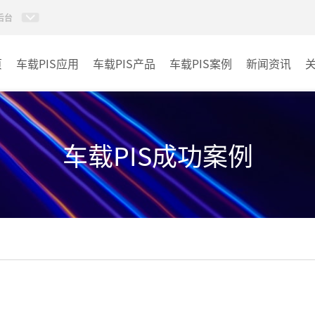
后台
页
车载PIS应用
车载PIS产品
车载PIS案例
新闻资讯
PIS系统
城规
地铁
车载PIS成功案例
其它