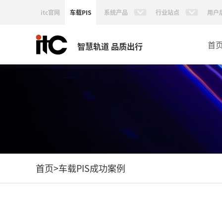
itc官网
车载PIS
系统产品
行业站点
用户
首
智慧轨道 品质出行
首页
>
车载PIS成功案例