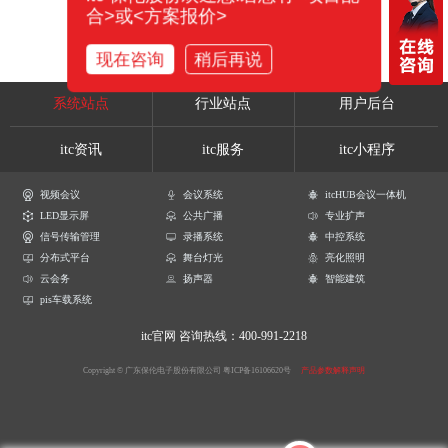
合>或<方案报价>
现在咨询
稍后再说
系统站点
行业站点
用户后台
itc资讯
itc服务
itc小程序
视频会议
会议系统
itcHUB会议一体机
LED显示屏
公共广播
专业扩声
信号传输管理
录播系统
中控系统
分布式平台
舞台灯光
亮化照明
云会务
扬声器
智能建筑
pis车载系统
itc官网
咨询热线：400-991-2218
Copyright © 广东保伦电子股份有限公司
粤ICP备16106620号
产品参数解释声明