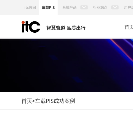
itc官网
车载PIS
系统产品
行业站点
用户
首
智慧轨道 品质出行
首页
>
车载PIS成功案例