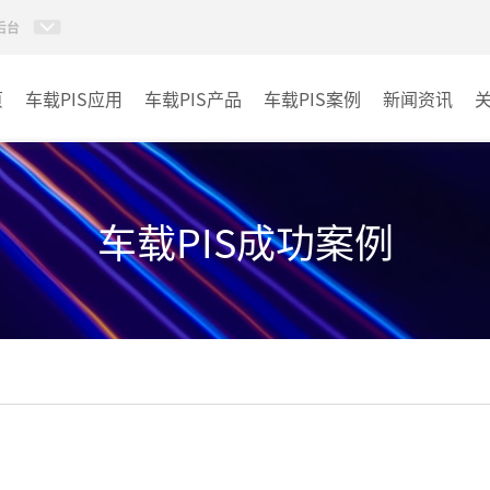
后台
页
车载PIS应用
车载PIS产品
车载PIS案例
新闻资讯
PIS系统
城规
地铁
车载PIS成功案例
其它