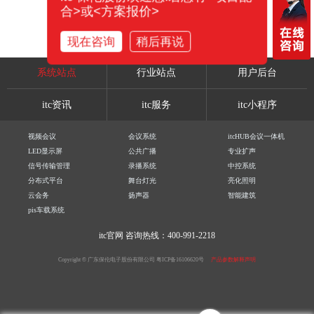
合>或<方案报价>
现在咨询
稍后再说
系统站点
行业站点
用户后台
itc资讯
itc服务
itc小程序
视频会议
会议系统
itcHUB会议一体机
LED显示屏
公共广播
专业扩声
信号传输管理
录播系统
中控系统
分布式平台
舞台灯光
亮化照明
云会务
扬声器
智能建筑
pis车载系统
itc官网
咨询热线：400-991-2218
Copyright © 广东保伦电子股份有限公司
粤ICP备16106620号
产品参数解释声明