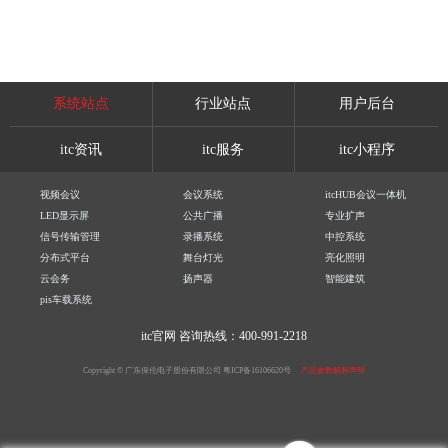
系统站点
行业站点
用户后台
itc资讯
itc服务
itc小程序
视频会议
会议系统
itcHUB会议一体机
LED显示屏
公共广播
专业扩声
信号传输管理
录播系统
中控系统
分布式平台
舞台灯光
亮化照明
云会务
扬声器
智能建筑
pis车载系统
itc官网
咨询热线：400-991-2218
Copyright © 广东保伦电子股份有限公司
粤ICP备16106620号
产品参数解释声明