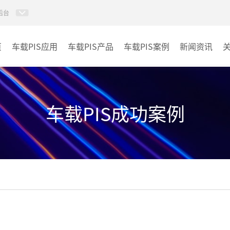
后台
页
车载PIS应用
车载PIS产品
车载PIS案例
新闻资讯
PIS系统
城规
地铁
车载PIS成功案例
其它