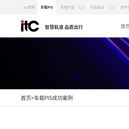
itc官网
车载PIS
系统产品
行业站点
用户
首
智慧轨道 品质出行
首页
>
车载PIS成功案例