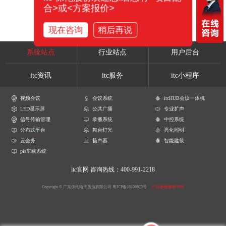
合>或<方案报价>
现在咨询
稍后再说
系统站点
行业站点
用户后台
itc资讯
itc服务
itc小程序
视频会议
会议系统
itcHUB会议一体机
LED显示屏
公共广播
专业扩声
信号传输管理
录播系统
中控系统
分布式平台
舞台灯光
亮化照明
云会务
扬声器
智能建筑
pis车载系统
itc官网
咨询热线：400-991-2218
Copyright © 广东保伦电子股份有限公司
粤ICP备16106620号
产品参数解释声明