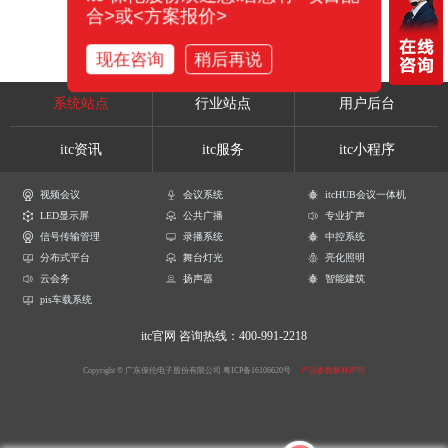
合>或<方案报价>
现在咨询
稍后再说
系统站点
行业站点
用户后台
itc资讯
itc服务
itc小程序
视频会议
会议系统
itcHUB会议一体机
LED显示屏
公共广播
专业扩声
信号传输管理
录播系统
中控系统
分布式平台
舞台灯光
亮化照明
云会务
扬声器
智能建筑
pis车载系统
itc官网
咨询热线：400-991-2218
Copyright © 广东保伦电子股份有限公司
粤ICP备16106620号
产品参数解释声明