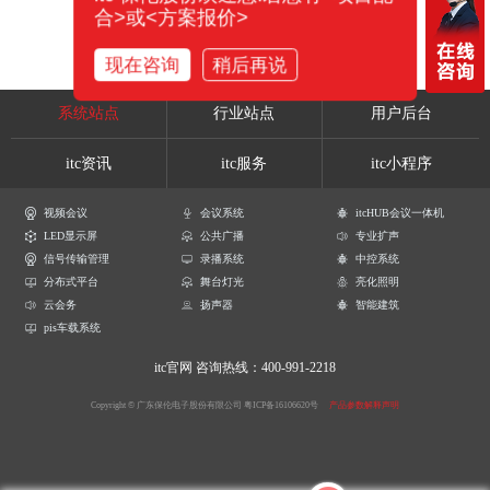
合>或<方案报价>
现在咨询
稍后再说
系统站点
行业站点
用户后台
itc资讯
itc服务
itc小程序
视频会议
会议系统
itcHUB会议一体机
LED显示屏
公共广播
专业扩声
信号传输管理
录播系统
中控系统
分布式平台
舞台灯光
亮化照明
云会务
扬声器
智能建筑
pis车载系统
itc官网
咨询热线：400-991-2218
Copyright © 广东保伦电子股份有限公司
粤ICP备16106620号
产品参数解释声明