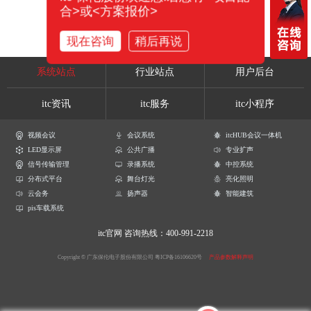
合>或<方案报价>
现在咨询
稍后再说
系统站点
行业站点
用户后台
itc资讯
itc服务
itc小程序
视频会议
会议系统
itcHUB会议一体机
LED显示屏
公共广播
专业扩声
信号传输管理
录播系统
中控系统
分布式平台
舞台灯光
亮化照明
云会务
扬声器
智能建筑
pis车载系统
itc官网
咨询热线：400-991-2218
Copyright © 广东保伦电子股份有限公司
粤ICP备16106620号
产品参数解释声明