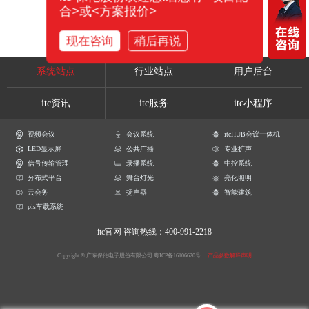
合>或<方案报价>
现在咨询
稍后再说
系统站点
行业站点
用户后台
itc资讯
itc服务
itc小程序
视频会议
会议系统
itcHUB会议一体机
LED显示屏
公共广播
专业扩声
信号传输管理
录播系统
中控系统
分布式平台
舞台灯光
亮化照明
云会务
扬声器
智能建筑
pis车载系统
itc官网
咨询热线：400-991-2218
Copyright © 广东保伦电子股份有限公司
粤ICP备16106620号
产品参数解释声明